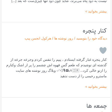
نیست به دود پناه می‌برند، شاید چون دود تنها چیزی‌ست که بعد […]
بیشتر بخوانید »
کنار پنجره
کنار
پنجره
دیدگاه‌ خود را بنویسید
/
روز نوشته ها
/
هرکول انجمن پیپ
کنار پنجره غبار گرفته ایستادم ، پیپم را تنفس کردم وجرعه جرعه از
گذشته ای نوشیدم که طعم گسِ قهوه اش چشمم را پر از اشک وکنارم
را ازتو خالی کرد… 🇮🇷🎶📻🎙💨✅ وبلاگ روز نوشته های سایت
ماسترو رحیمی را از دست ندهید
بیشتر بخوانید »
جمعه‌ ها
جمعه‌
ها