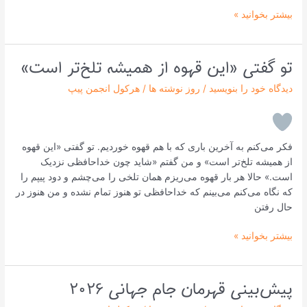
بیشتر بخوانید »
تو گفتی «این قهوه از همیشه تلخ‌تر است»
تو
گفتی
دیدگاه‌ خود را بنویسید
/
روز نوشته ها
/
هرکول انجمن پیپ
«این
قهوه
از
همیشه
فکر می‌کنم به آخرین باری که با هم قهوه خوردیم. تو گفتی «این قهوه
تلخ‌تر
از همیشه تلخ‌تر است» و من گفتم «شاید چون خداحافظی نزدیک
است»
است.» حالا هر بار قهوه می‌ریزم همان تلخی را می‌چشم و دود پیپم را
که نگاه می‌کنم می‌بینم که خداحافظی تو هنوز تمام نشده و من هنوز در
حال رفتن
بیشتر بخوانید »
پیش‌بینی قهرمان جام جهانی ۲۰۲۶
پیش‌بینی
قهرمان