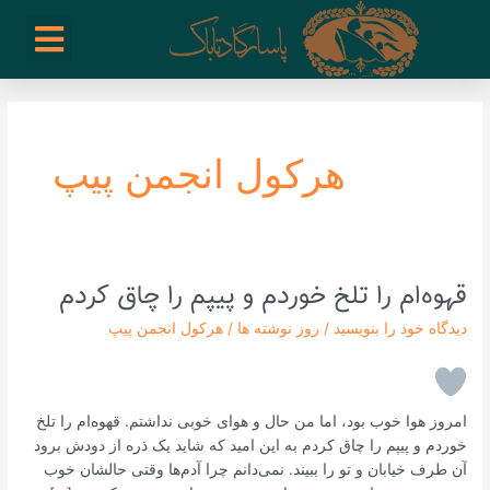
رش
enu
روز نوشته ها
فعالیت ها
درباره ما
ارتباط با ما
تیم مدیریت انجمن پیپ ایران
خرید از سایت های خارجی
ه
حتوا
هرکول انجمن پیپ
قهوه‌ام را تلخ خوردم و پیپم را چاق کردم
قهوه‌ام
را
دیدگاه‌ خود را بنویسید
/
روز نوشته ها
/
هرکول انجمن پیپ
تلخ
خوردم
و
پیپم
امروز هوا خوب بود، اما من حال و هوای خوبی نداشتم. قهوه‌ام را تلخ
را
خوردم و پیپم را چاق کردم به این امید که شاید یک ذره از دودش برود
چاق
آن طرف خیابان و تو را ببیند. نمی‌دانم چرا آدم‌ها وقتی حالشان خوب
کردم