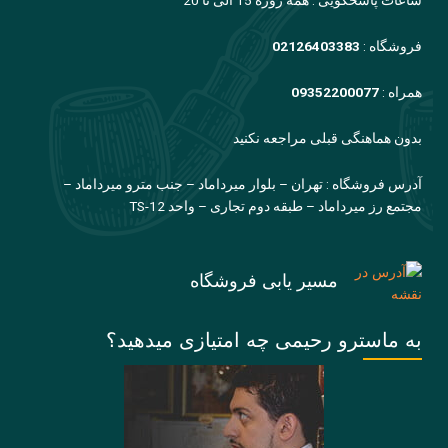
ساعات پاسخگویی : همه روزه 15 الی تا 20
فروشگاه :
02126403383
همراه :
09352200077
بدون هماهنگی قبلی مراجعه نکنید
آدرس فروشگاه : تهران – بلوار میرداماد – جنب مترو میرداماد –
مجتمع رز میرداماد – طبقه دوم تجاری – واحد TS-12
مسیر یابی فروشگاه
به ماسترو رحیمی چه امتیازی میدهید؟