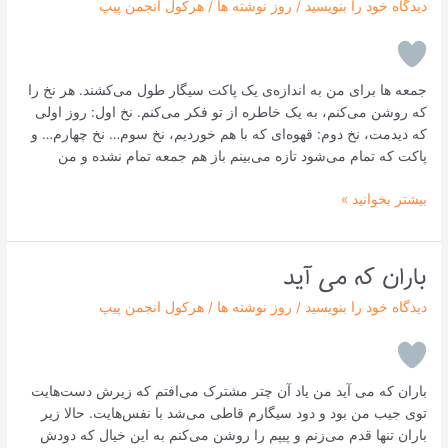
دیدگاه‌ خود را بنویسید
/
روز نوشته ها
/
هرکول انجمن پیپ
جمعه‌ ها برای من به اندازه‌ی یک پاکت سیگار طول می‌کشند. هر نخ را
که روشن می‌کنم، به یک خاطره از تو فکر می‌کنم. نخ اول: روز اولی
که دیدمت، نخ دوم: قهوه‌ای که با هم خوردیم، نخ سوم… نخ چهارم… و
پاکت که تمام می‌شود تازه می‌بینم باز هم جمعه تمام نشده و من
بیشتر بخوانید »
باران که می‌ آید
باران
که
دیدگاه‌ خود را بنویسید
/
روز نوشته ها
/
هرکول انجمن پیپ
می‌
آید
باران که می‌ آید من یاد آن چتر مشترک می‌افتم که زیرش دست‌هایت
توی جیب من بود و دود سیگارم قاطی می‌شد با نفس‌هایت. حالا زیر
باران تنها قدم می‌زنم و پیپم را روشن می‌کنم به این خیال که دودش