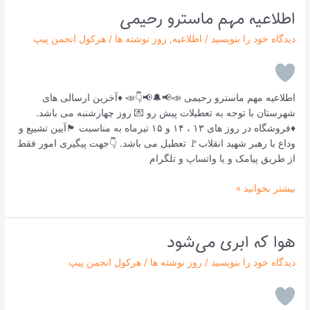
اطلاعیه مهم ماسترو رحیمی
اطلاعیه
مهم
دیدگاه‌ خود را بنویسید
/
اطلاعیه
,
روز نوشته ها
/
هرکول انجمن پیپ
ماسترو
رحیمی
اطلاعیه مهم ماسترو رحیمی 📣📢🔔📢👇📣 ♦️آخرین ارسالی های
شهرستان با توجه به تعطیلات پیش رو 💌 روز چهارشنبه می باشد.
♦️فروشگاه در روز های ۱۳ ، ۱۴ و ۱۵ تیرماه به مناسبت 🏴آیین تشییع و
وداع با رهبر شهید انقلاب🚩 تعطیل می باشد. 👇جهت پیگیری امور فقط
از طریق پیامک و یا واتساپ و تلگرام
بیشتر بخوانید »
هوا که ابری می‌شود
هوا
که
دیدگاه‌ خود را بنویسید
/
روز نوشته ها
/
هرکول انجمن پیپ
ابری
می‌شود