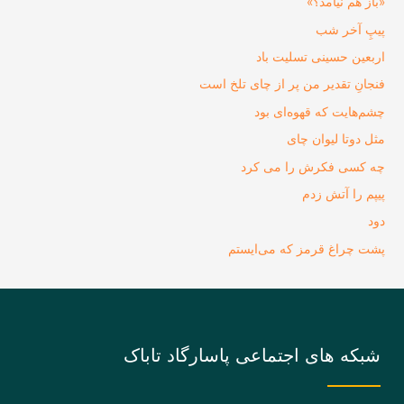
«باز هم نیامد؟»
پیپِ آخر شب
اربعین حسینی تسلیت باد
فنجانِ تقدیر من پر از چای تلخ است
چشم‌هایت که قهوه‌ای بود
مثل دوتا لیوان چای
چه کسی فکرش را می‌ کرد
پیپم را آتش زدم
دود
پشت چراغ قرمز که می‌ایستم
شبکه های اجتماعی پاسارگاد تاباک