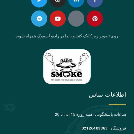
Telegram
Twitter
Instagram
Youtube
Linkedin-
Eaparat
Facebook-
Pinterest
in
f
روی تصویر زیر کلیک کنید و با ما در رادیو اسموک همراه شوید
اطلاعات تماس
ساعات پاسخگویی : همه روزه 15 الی تا 20
فروشگاه :
02126403383