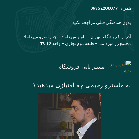
همراه :
09352200077
بدون هماهنگی قبلی مراجعه نکنید
آدرس فروشگاه : تهران – بلوار میرداماد – جنب مترو میرداماد –
مجتمع رز میرداماد – طبقه دوم تجاری – واحد TS-12
مسیر یابی فروشگاه
به ماسترو رحیمی چه امتیازی میدهید؟