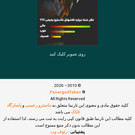
روی تصویر کلیک کنید
© 2010– 2026
PasargadTabac
®
All Rights Reserved
كليه حقوق مادی و معنوی اين تارنما متعلق به
ماسترو رحیمی
و
پاسارگاد
تاباک
می باشد
کلیه مطالب این تارنما طبق قانون کپی رایت به ثبت می رسند، لذا استفاده از
این مطالب بدون ذکر منبع ممنوع است
پشتیبانی :
رئوف وب