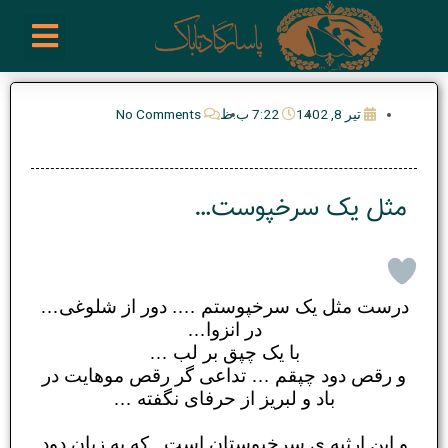
رش
enu
روز نوشته ها
فعالیت ها
درباره ما
ارتباط با ما
تیم مدیریت انجمن پیپ ایران
خرید از سایت های خارجی
ه
حتوا
تیر 8, 1402
7:22 ب.ظ
No Comments
مثل یک سرخپوست…
درست مثل یک سرخپوستم …. دور از شلوغی…
در انزوا…
با یک چپق بر لب …
و رقص دود چپقم … تداعی گر رقص موهایت در
باد و لبریز از حرفای نگفته …
و این ارثیه ی سرخپوستان است , که به زبان دود