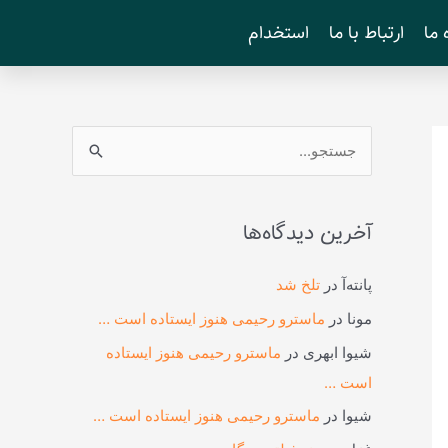
 ما
ارتباط با ما
استخدام
ج
س
ت
آخرین دیدگاه‌ها
ج
و
پانته‌آ
در
تلخ شد
ب
مونا
در
ماسترو رحیمی هنوز ایستاده است …
ر
شیوا ابهری
در
ماسترو رحیمی هنوز ایستاده
ا
است …
ی
شیوا
در
ماسترو رحیمی هنوز ایستاده است …
: