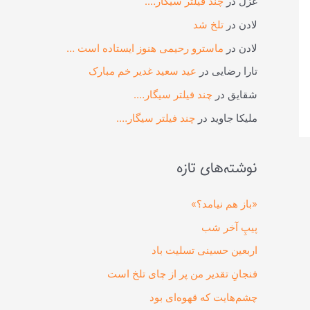
غزل
در
چند فیلتر سیگار….
لادن
در
تلخ شد
لادن
در
ماسترو رحیمی هنوز ایستاده است …
تارا رضایی
در
عید سعید غدیر خم مبارک
شقایق
در
چند فیلتر سیگار….
ملیکا جاوید
در
چند فیلتر سیگار….
نوشته‌های تازه
«باز هم نیامد؟»
پیپِ آخر شب
اربعین حسینی تسلیت باد
فنجانِ تقدیر من پر از چای تلخ است
چشم‌هایت که قهوه‌ای بود