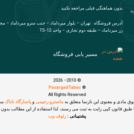
بدون هماهنگی قبلی مراجعه نکنید
ید
آدرس فروشگاه : تهران – بلوار میرداماد – جنب مترو میرداماد – مج
رز میرداماد – طبقه دوم تجاری – واحد TS-12
مسیر یابی فروشگاه
© 2010– 2026
PasargadTabac
®
All Rights Reserved
وق مادی و معنوی اين تارنما متعلق به
ماسترو رحیمی
و
پاسارگاد تاباک
می
ا طبق قانون کپی رایت به ثبت می رسند، لذا استفاده از این مطالب بدون
پشتیبانی :
رئوف وب