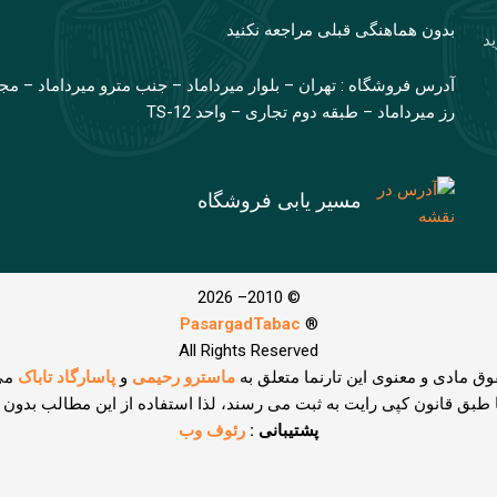
بدون هماهنگی قبلی مراجعه نکنید
ید
آدرس فروشگاه : تهران – بلوار میرداماد – جنب مترو میرداماد – مج
رز میرداماد – طبقه دوم تجاری – واحد TS-12
مسیر یابی فروشگاه
© 2010– 2026
PasargadTabac
®
All Rights Reserved
وق مادی و معنوی اين تارنما متعلق به
ماسترو رحیمی
و
پاسارگاد تاباک
می
ا طبق قانون کپی رایت به ثبت می رسند، لذا استفاده از این مطالب بدون
پشتیبانی :
رئوف وب