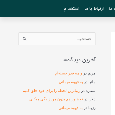
 ما
ارتباط با ما
استخدام
ج
س
ت
آخرین دیدگاه‌ها
ج
و
مریم
در
و چه قدر خسته‌ام
ب
مانیا
در
به قهوه میمانی
ر
ستاره
در
زیباترین لحظه را برای خود خلق کنیم
ا
دلارا
در
تو هنوز هم بدون من زندگی میکنی
ی
رژینا
در
به قهوه میمانی
: