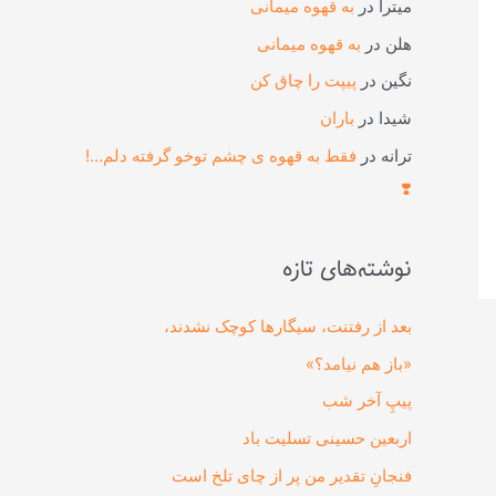
میترا
در
به قهوه میمانی
هلن
در
به قهوه میمانی
نگین
در
پیپت را چاق کن
شیدا
در
باران
ترانه
در
فقط به قهوه ی چشم توخو گرفته دلم…!
❣️
نوشته‌های تازه
بعد از رفتنت، سیگارها کوچک نشدند،
«باز هم نیامد؟»
پیپِ آخر شب
اربعین حسینی تسلیت باد
فنجانِ تقدیر من پر از چای تلخ است