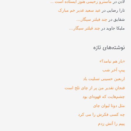
لادن
در
ماسترو رحیمی هنوز ایستاده است …
تارا رضایی
در
عید سعید غدیر خم مبارک
شقایق
در
چند فیلتر سیگار….
ملیکا جاوید
در
چند فیلتر سیگار….
نوشته‌های تازه
«باز هم نیامد؟»
پیپِ آخر شب
اربعین حسینی تسلیت باد
فنجانِ تقدیر من پر از چای تلخ است
چشم‌هایت که قهوه‌ای بود
مثل دوتا لیوان چای
چه کسی فکرش را می‌ کرد
پیپم را آتش زدم