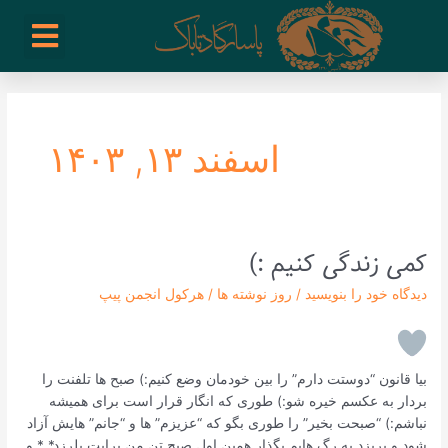
رش
enu
روز نوشته ها
فعالیت ها
درباره ما
ارتباط با ما
تیم مدیریت انجمن پیپ ایران
خرید از سایت های خارجی
ه
حتوا
اسفند ۱۳, ۱۴۰۳
کمی زندگی کنیم :)
کمی
زندگی
دیدگاه‌ خود را بنویسید
/
روز نوشته ها
/
هرکول انجمن پیپ
کنیم
:)
بیا قانون “دوستت دارم” را بین خودمان وضع کنیم:) صبح ها تلفنت را
بردار به عکسم خیره شو:) طوری که انگار قرار است برای همیشه
نباشم:) “صبحت بخیر” را طوری بگو که “عزیزم” ها و “جانم” هایش آزاد
شود و بریزد به رگ هایم بگذار همین اول صبح تنِ من برایت بلرزد*.* و