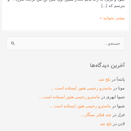
بترسم که […]
بیشتر بخوانید »
ج
س
ت
آخرین دیدگاه‌ها
ج
و
پانته‌آ
در
تلخ شد
ب
مونا
در
ماسترو رحیمی هنوز ایستاده است …
ر
شیوا ابهری
در
ماسترو رحیمی هنوز ایستاده است …
ا
شیوا
در
ماسترو رحیمی هنوز ایستاده است …
ی
غزل
در
چند فیلتر سیگار….
:
لادن
در
تلخ شد