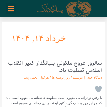
رش
enu
روز نوشته ها
فعالیت ها
درباره ما
ارتباط با ما
تیم مدیریت انجمن پیپ ایران
خرید از سایت های خارجی
ه
حتوا
خرداد ۱۴, ۱۴۰۴
سالروز عروج ملکوتی بنیانگذار کبیر انقلاب
سالروز
عروج
اسلامی تسلیت باد.
ملکوتی
دیدگاه‌ خود را بنویسید
/
روز نوشته ها
/
هرکول انجمن پیپ
بنیانگذار
کبیر
انقلاب
اسلامی
با رفتن تو ترانه بی مفهوم است منظومه عاشقانه بی مفهوم است باید
تسلیت
که چو ابر روز و شب گریه کنیم لبخند در این زمانه بی ‏مفهوم است
باد.