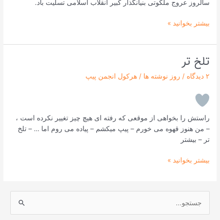
سالروز عروج ملکوتی بنیانگذار کبیر انقلاب اسلامی تسلیت باد.
بیشتر بخوانید »
تلخ تر
تلخ
تر
۲ دیدگاه
/
روز نوشته ها
/
هرکول انجمن پیپ
راستش را بخواهی از موقعی که رفته ای هیچ چیز تغییر نکرده است ،
– من هنوز قهوه می خورم – پیپ میکشم – پیاده می روم اما … – تلخ
تر – بیشتر
بیشتر بخوانید »
ج
س