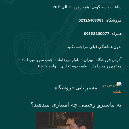
ساعات پاسخگویی : همه روزه 15 الی تا 20
فروشگاه :
02126403383
همراه :
09352200077
بدون هماهنگی قبلی مراجعه نکنید
آدرس فروشگاه : تهران – بلوار میرداماد – جنب مترو میرداماد –
مجتمع رز میرداماد – طبقه دوم تجاری – واحد TS-12
مسیر یابی فروشگاه
به ماسترو رحیمی چه امتیازی میدهید؟