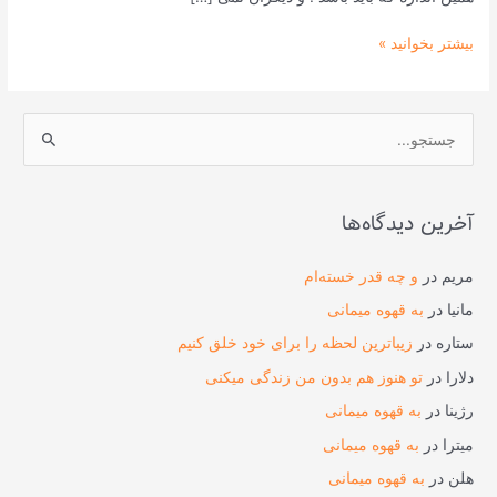
بیشتر بخوانید »
ج
س
ت
آخرین دیدگاه‌ها
ج
و
مریم
در
و چه قدر خسته‌ام
ب
مانیا
در
به قهوه میمانی
ر
ستاره
در
زیباترین لحظه را برای خود خلق کنیم
ا
دلارا
در
تو هنوز هم بدون من زندگی میکنی
ی
رژینا
در
به قهوه میمانی
:
میترا
در
به قهوه میمانی
هلن
در
به قهوه میمانی