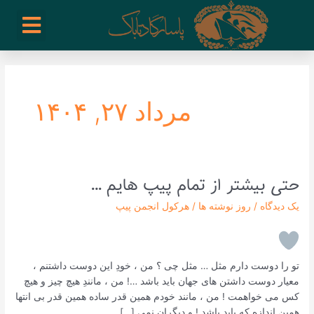
رش
enu
روز نوشته ها
فعالیت ها
درباره ما
ارتباط با ما
تیم مدیریت انجمن پیپ ایران
خرید از سایت های خارجی
ه
حتوا
مرداد ۲۷, ۱۴۰۴
حتی بیشتر از تمام پیپ هایم …
حتی
بیشتر
یک دیدگاه
/
روز نوشته ها
/
هرکول انجمن پیپ
از
تمام پیپ هایم
…
تو را دوست دارم مثل … مثل چی ؟ من ، خودِ این دوست داشتنم ،
معیار دوست داشتن های جهان باید باشد …! من ، مانندِ هیچ چیز و هیچ
کس می خواهمت ! من ، مانند خودم همین قدر ساده همین قدر بی انتها
همین اندازه که باید باشد ! و دیگران نمی […]