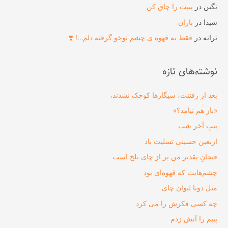
نگین
در
پیپت را چاق کن
شیدا
در
باران
ترانه
در
فقط به قهوه ی چشم توخو گرفته دلم…! ❣️
نوشته‌های تازه
بعد از رفتنت، سیگارها کوچک نشدند،
«باز هم نیامد؟»
پیپِ آخر شب
اربعین حسینی تسلیت باد
فنجانِ تقدیر من پر از چای تلخ است
چشم‌هایت که قهوه‌ای بود
مثل دوتا لیوان چای
چه کسی فکرش را می‌ کرد
پیپم را آتش زدم