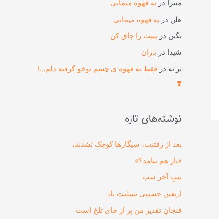
میترا
در
به قهوه میمانی
هلن
در
به قهوه میمانی
نگین
در
پیپت را چاق کن
شیدا
در
باران
ترانه
در
فقط به قهوه ی چشم توخو گرفته دلم…!
❣️
نوشته‌های تازه
بعد از رفتنت، سیگارها کوچک نشدند،
«باز هم نیامد؟»
پیپِ آخر شب
اربعین حسینی تسلیت باد
فنجانِ تقدیر من پر از چای تلخ است