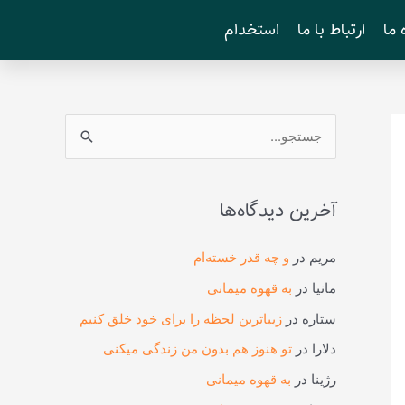
 ما
ارتباط با ما
استخدام
ج
س
ت
آخرین دیدگاه‌ها
ج
و
مریم
در
و چه قدر خسته‌ام
ب
مانیا
در
به قهوه میمانی
ر
ستاره
در
زیباترین لحظه را برای خود خلق کنیم
ا
دلارا
در
تو هنوز هم بدون من زندگی میکنی
ی
رژینا
در
به قهوه میمانی
: