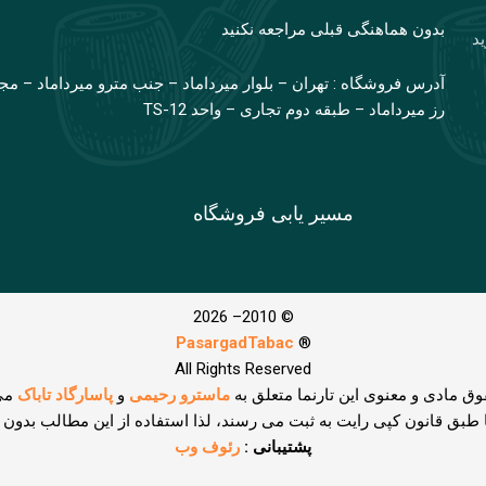
بدون هماهنگی قبلی مراجعه نکنید
ید
آدرس فروشگاه : تهران – بلوار میرداماد – جنب مترو میرداماد – مج
رز میرداماد – طبقه دوم تجاری – واحد TS-12
مسیر یابی فروشگاه
© 2010– 2026
PasargadTabac
®
All Rights Reserved
وق مادی و معنوی اين تارنما متعلق به
ماسترو رحیمی
و
پاسارگاد تاباک
می
ا طبق قانون کپی رایت به ثبت می رسند، لذا استفاده از این مطالب بدون
پشتیبانی :
رئوف وب