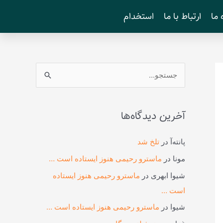
 ما
ارتباط با ما
استخدام
ج
س
ت
آخرین دیدگاه‌ها
ج
و
پانته‌آ
در
تلخ شد
ب
مونا
در
ماسترو رحیمی هنوز ایستاده است …
ر
شیوا ابهری
در
ماسترو رحیمی هنوز ایستاده
ا
است …
ی
شیوا
در
ماسترو رحیمی هنوز ایستاده است …
: