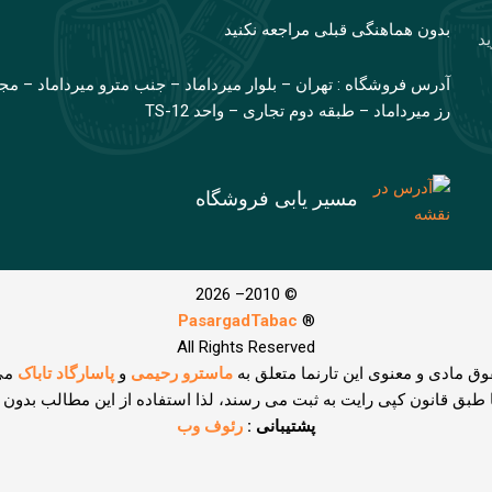
بدون هماهنگی قبلی مراجعه نکنید
ید
آدرس فروشگاه : تهران – بلوار میرداماد – جنب مترو میرداماد – مج
رز میرداماد – طبقه دوم تجاری – واحد TS-12
مسیر یابی فروشگاه
© 2010– 2026
PasargadTabac
®
All Rights Reserved
وق مادی و معنوی اين تارنما متعلق به
ماسترو رحیمی
و
پاسارگاد تاباک
می
ا طبق قانون کپی رایت به ثبت می رسند، لذا استفاده از این مطالب بدون
پشتیبانی :
رئوف وب