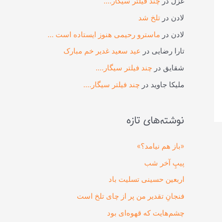
غزل
در
چند فیلتر سیگار….
لادن
در
تلخ شد
لادن
در
ماسترو رحیمی هنوز ایستاده است …
تارا رضایی
در
عید سعید غدیر خم مبارک
شقایق
در
چند فیلتر سیگار….
ملیکا جاوید
در
چند فیلتر سیگار….
نوشته‌های تازه
«باز هم نیامد؟»
پیپِ آخر شب
اربعین حسینی تسلیت باد
فنجانِ تقدیر من پر از چای تلخ است
چشم‌هایت که قهوه‌ای بود