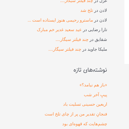
غزل
در
چند فیلتر سیگار….
لادن
در
تلخ شد
لادن
در
ماسترو رحیمی هنوز ایستاده است …
تارا رضایی
در
عید سعید غدیر خم مبارک
شقایق
در
چند فیلتر سیگار….
ملیکا جاوید
در
چند فیلتر سیگار….
نوشته‌های تازه
«باز هم نیامد؟»
پیپِ آخر شب
اربعین حسینی تسلیت باد
فنجانِ تقدیر من پر از چای تلخ است
چشم‌هایت که قهوه‌ای بود