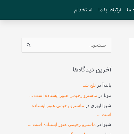
 ما
ارتباط با ما
استخدام
ج
س
ت
آخرین دیدگاه‌ها
ج
و
پانته‌آ
در
تلخ شد
ب
مونا
در
ماسترو رحیمی هنوز ایستاده است …
ر
شیوا ابهری
در
ماسترو رحیمی هنوز ایستاده
ا
است …
ی
شیوا
در
ماسترو رحیمی هنوز ایستاده است …
: