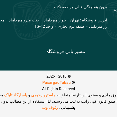
بدون هماهنگی قبلی مراجعه نکنید
ید
آدرس فروشگاه : تهران – بلوار میرداماد – جنب مترو میرداماد – مج
رز میرداماد – طبقه دوم تجاری – واحد TS-12
مسیر یابی فروشگاه
© 2010– 2026
PasargadTabac
®
All Rights Reserved
وق مادی و معنوی اين تارنما متعلق به
ماسترو رحیمی
و
پاسارگاد تاباک
می
ا طبق قانون کپی رایت به ثبت می رسند، لذا استفاده از این مطالب بدون
پشتیبانی :
رئوف وب