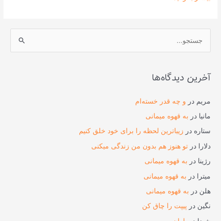
ج
س
ت
آخرین دیدگاه‌ها
ج
و
مریم
در
و چه قدر خسته‌ام
ب
مانیا
در
به قهوه میمانی
ر
ستاره
در
زیباترین لحظه را برای خود خلق کنیم
ا
دلارا
در
تو هنوز هم بدون من زندگی میکنی
ی
رژینا
در
به قهوه میمانی
:
میترا
در
به قهوه میمانی
هلن
در
به قهوه میمانی
نگین
در
پیپت را چاق کن
شیدا
در
باران