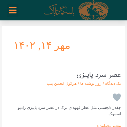
رش
enu
روز نوشته ها
فعالیت ها
درباره ما
ارتباط با ما
تیم مدیریت انجمن پیپ ایران
خرید از سایت های خارجی
ه
حتوا
مهر ۱۴, ۱۴۰۲
عصر سرد پاییزی
عصر
سرد
یک دیدگاه
/
روز نوشته ها
/
هرکول انجمن پیپ
پاییزی
چقدر دلچسبی مثل عطر قهوه ی ترک در عصر سرد پاییزی رادیو
اسموک
بیشتر بخوانید »