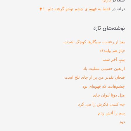
ترانه
در
فقط به قهوه ی چشم توخو گرفته دلم…! ❣️
نوشته‌های تازه
بعد از رفتنت، سیگارها کوچک نشدند،
«باز هم نیامد؟»
پیپِ آخر شب
اربعین حسینی تسلیت باد
فنجانِ تقدیر من پر از چای تلخ است
چشم‌هایت که قهوه‌ای بود
مثل دوتا لیوان چای
چه کسی فکرش را می‌ کرد
پیپم را آتش زدم
دود