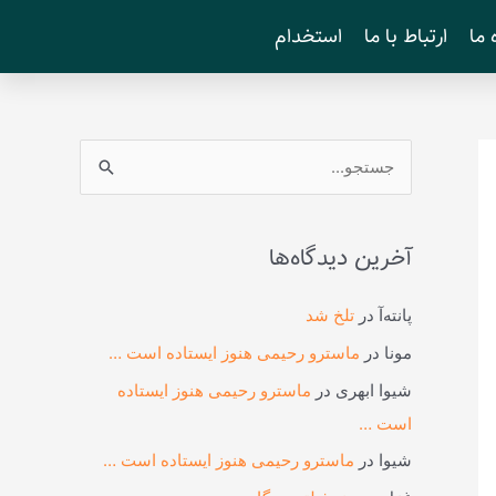
 ما
ارتباط با ما
استخدام
ج
س
ت
آخرین دیدگاه‌ها
ج
و
پانته‌آ
در
تلخ شد
ب
مونا
در
ماسترو رحیمی هنوز ایستاده است …
ر
شیوا ابهری
در
ماسترو رحیمی هنوز ایستاده
ا
است …
ی
شیوا
در
ماسترو رحیمی هنوز ایستاده است …
: