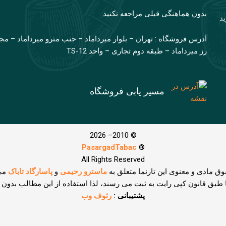
بدون هماهنگی قبلی مراجعه نکنید
ید
آدرس فروشگاه : تهران – بلوار میرداماد – جنب مترو میرداماد – مج
رز میرداماد – طبقه دوم تجاری – واحد TS-12
مسیر یابی فروشگاه
© 2010– 2026
PasargadTabac
®
All Rights Reserved
وق مادی و معنوی اين تارنما متعلق به
ماسترو رحیمی
و
پاسارگاد تاباک
می
ا طبق قانون کپی رایت به ثبت می رسند، لذا استفاده از این مطالب بدون
پشتیبانی :
رئوف وب