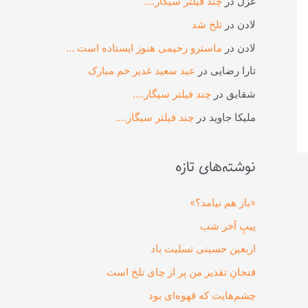
غزل
در
چند فیلتر سیگار….
لادن
در
تلخ شد
لادن
در
ماسترو رحیمی هنوز ایستاده است …
تارا رضایی
در
عید سعید غدیر خم مبارک
شقایق
در
چند فیلتر سیگار….
ملیکا جاوید
در
چند فیلتر سیگار….
نوشته‌های تازه
«باز هم نیامد؟»
پیپِ آخر شب
اربعین حسینی تسلیت باد
فنجانِ تقدیر من پر از چای تلخ است
چشم‌هایت که قهوه‌ای بود