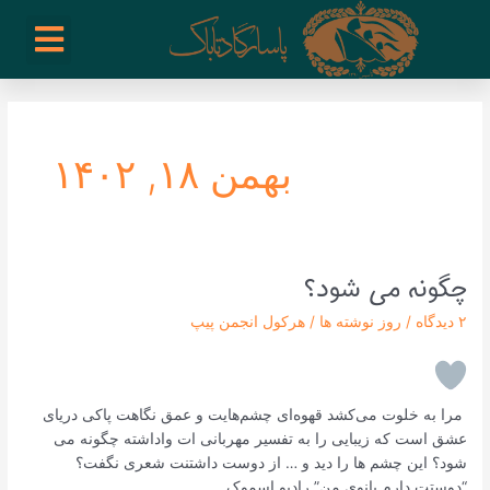
رش
enu
روز نوشته ها
فعالیت ها
درباره ما
ارتباط با ما
تیم مدیریت انجمن پیپ ایران
خرید از سایت های خارجی
ه
حتوا
بهمن ۱۸, ۱۴۰۲
چگونه می شود؟
چگونه
می
۲ دیدگاه
/
روز نوشته ها
/
هرکول انجمن پیپ
شود؟
‌ مرا به خلوت می‌کشد قهوه‌ای چشم‌هایت و عمق نگاهت پاکی دریای
عشق است که زیبایی را به تفسیر مهربانی ات واداشته چگونه می
شود؟ این چشم ها را دید و … از دوست داشتنت شعری نگفت؟
“دوستت دارم بانوی من” رادیو اسموک