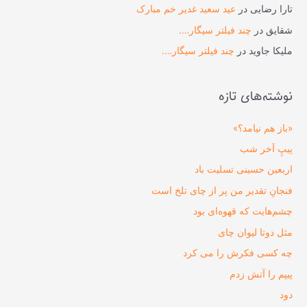
تارا رضایی
در
عید سعید غدیر خم مبارک
شقایق
در
چند فیلتر سیگار….
ملیکا جاوید
در
چند فیلتر سیگار….
نوشته‌های تازه
«باز هم نیامد؟»
پیپِ آخر شب
اربعین حسینی تسلیت باد
فنجانِ تقدیر من پر از چای تلخ است
چشم‌هایت که قهوه‌ای بود
مثل دوتا لیوان چای
چه کسی فکرش را می‌ کرد
پیپم را آتش زدم
دود