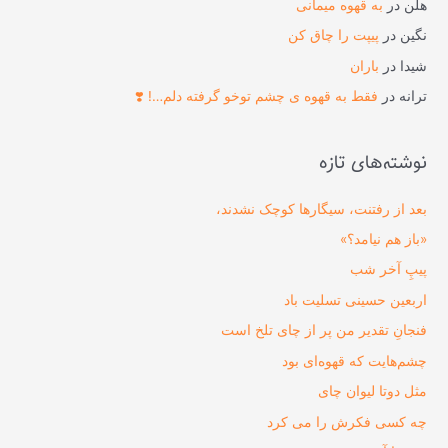
هلن
در
به قهوه میمانی
نگین
در
پیپت را چاق کن
شیدا
در
باران
ترانه
در
فقط به قهوه ی چشم توخو گرفته دلم…! ❣️
نوشته‌های تازه
بعد از رفتنت، سیگارها کوچک نشدند،
«باز هم نیامد؟»
پیپِ آخر شب
اربعین حسینی تسلیت باد
فنجانِ تقدیر من پر از چای تلخ است
چشم‌هایت که قهوه‌ای بود
مثل دوتا لیوان چای
چه کسی فکرش را می‌ کرد