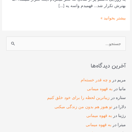
ﺑﻬﺘﺮﺵ ﺗﮑﺮﺍﺭ ﺷﺪ… ﻓﻬﻤﯿﺪﻡ ﻭﺍﺳﻪ ﯾﻪ […]
بیشتر بخوانید »
ج
س
ت
آخرین دیدگاه‌ها
ج
و
مریم
در
و چه قدر خسته‌ام
ب
مانیا
در
به قهوه میمانی
ر
ستاره
در
زیباترین لحظه را برای خود خلق کنیم
ا
دلارا
در
تو هنوز هم بدون من زندگی میکنی
ی
رژینا
در
به قهوه میمانی
:
میترا
در
به قهوه میمانی