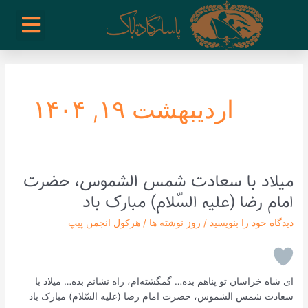
رش
enu
روز نوشته ها
فعالیت ها
درباره ما
ارتباط با ما
تیم مدیریت انجمن پیپ ایران
خرید از سایت های خارجی
ه
حتوا
اردیبهشت ۱۹, ۱۴۰۴
میلاد با سعادت شمس الشموس، حضرت
میلاد
با
امام رضا (علیه السّلام) مبارک باد
سعادت
دیدگاه‌ خود را بنویسید
/
روز نوشته ها
/
هرکول انجمن پیپ
شمس
الشموس،
حضرت
امام
ای شاه خراسان تو پناهم بده… گمگشته‌ام، راه نشانم بده… میلاد با
رضا
سعادت شمس الشموس، حضرت امام رضا (علیه السّلام) مبارک باد
(علیه