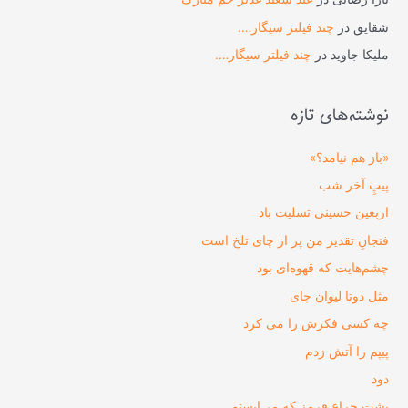
شقایق
در
چند فیلتر سیگار….
ملیکا جاوید
در
چند فیلتر سیگار….
نوشته‌های تازه
«باز هم نیامد؟»
پیپِ آخر شب
اربعین حسینی تسلیت باد
فنجانِ تقدیر من پر از چای تلخ است
چشم‌هایت که قهوه‌ای بود
مثل دوتا لیوان چای
چه کسی فکرش را می‌ کرد
پیپم را آتش زدم
دود
پشت چراغ قرمز که می‌ایستم