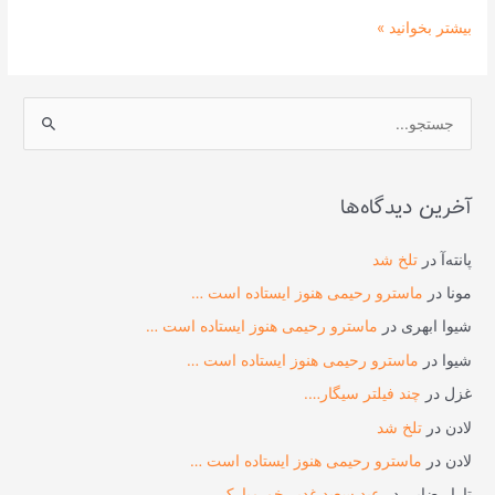
السّلام)
بیشتر بخوانید »
مبارک
باد
ج
س
ت
آخرین دیدگاه‌ها
ج
و
پانته‌آ
در
تلخ شد
ب
مونا
در
ماسترو رحیمی هنوز ایستاده است …
ر
شیوا ابهری
در
ماسترو رحیمی هنوز ایستاده است …
ا
شیوا
در
ماسترو رحیمی هنوز ایستاده است …
ی
غزل
در
چند فیلتر سیگار….
:
لادن
در
تلخ شد
لادن
در
ماسترو رحیمی هنوز ایستاده است …
تارا رضایی
در
عید سعید غدیر خم مبارک