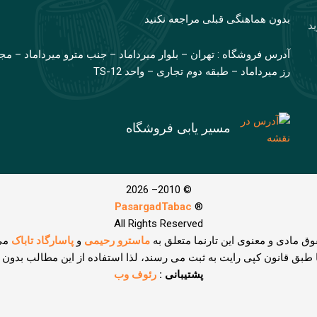
بدون هماهنگی قبلی مراجعه نکنید
ید
آدرس فروشگاه : تهران – بلوار میرداماد – جنب مترو میرداماد – مج
رز میرداماد – طبقه دوم تجاری – واحد TS-12
مسیر یابی فروشگاه
© 2010– 2026
PasargadTabac
®
All Rights Reserved
وق مادی و معنوی اين تارنما متعلق به
ماسترو رحیمی
و
پاسارگاد تاباک
می
ا طبق قانون کپی رایت به ثبت می رسند، لذا استفاده از این مطالب بدون
پشتیبانی :
رئوف وب