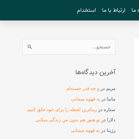
 ما
ارتباط با ما
استخدام
ج
س
ت
آخرین دیدگاه‌ها
ج
و
مریم
در
و چه قدر خسته‌ام
ب
مانیا
در
به قهوه میمانی
ر
ستاره
در
زیباترین لحظه را برای خود خلق کنیم
ا
دلارا
در
تو هنوز هم بدون من زندگی میکنی
ی
رژینا
در
به قهوه میمانی
: