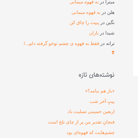
میترا
در
به قهوه میمانی
هلن
در
به قهوه میمانی
نگین
در
پیپت را چاق کن
شیدا
در
باران
ترانه
در
فقط به قهوه ی چشم توخو گرفته دلم…!
❣️
نوشته‌های تازه
«باز هم نیامد؟»
پیپِ آخر شب
اربعین حسینی تسلیت باد
فنجانِ تقدیر من پر از چای تلخ است
چشم‌هایت که قهوه‌ای بود