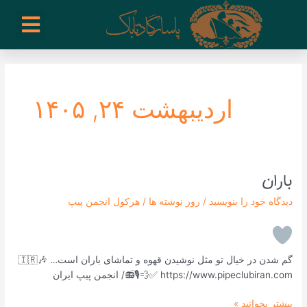
رش
enu
روز نوشته ها
فعالیت ها
درباره ما
ارتباط با ما
تیم مدیریت انجمن پیپ ایران
خرید از سایت های خارجی
ه
حتوا
اردیبهشت ۲۴, ۱۴۰۵
باران
باران
دیدگاه‌ خود را بنویسید
/
روز نوشته ها
/
هرکول انجمن پیپ
گم شدن در خیال تو مثل نوشیدن قهوه و تماشای باران است… 🇮🇷🎶
📻🎙💨✅ https://www.pipeclubiran.com/ انجمن پیپ ایران
بیشتر بخوانید »