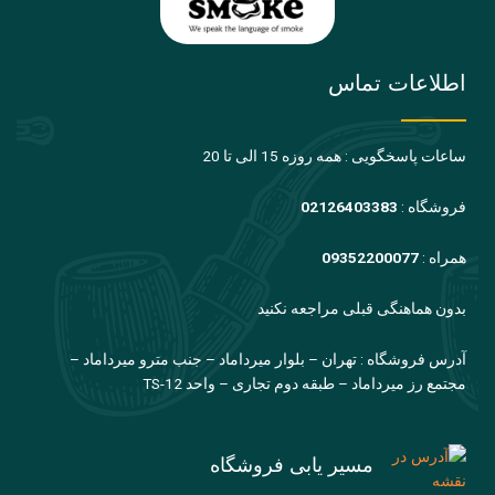
اطلاعات تماس
ساعات پاسخگویی : همه روزه 15 الی تا 20
فروشگاه :
02126403383
همراه :
09352200077
بدون هماهنگی قبلی مراجعه نکنید
آدرس فروشگاه : تهران – بلوار میرداماد – جنب مترو میرداماد –
مجتمع رز میرداماد – طبقه دوم تجاری – واحد TS-12
مسیر یابی فروشگاه